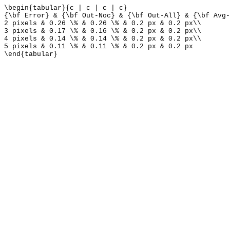
\begin{tabular}{c | c | c | c}
{\bf Error} & {\bf Out-Noc} & {\bf Out-All} & {\bf Avg-
2 pixels & 0.26 \% & 0.26 \% & 0.2 px & 0.2 px\\
3 pixels & 0.17 \% & 0.16 \% & 0.2 px & 0.2 px\\
4 pixels & 0.14 \% & 0.14 \% & 0.2 px & 0.2 px\\
5 pixels & 0.11 \% & 0.11 \% & 0.2 px & 0.2 px
\end{tabular}