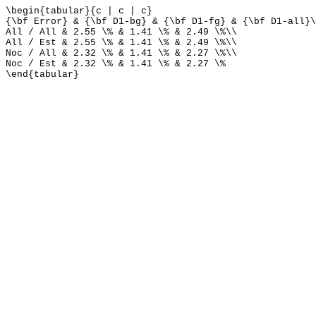
\begin{tabular}{c | c | c}
{\bf Error} & {\bf D1-bg} & {\bf D1-fg} & {\bf D1-all}\
All / All & 2.55 \% & 1.41 \% & 2.49 \%\\
All / Est & 2.55 \% & 1.41 \% & 2.49 \%\\
Noc / All & 2.32 \% & 1.41 \% & 2.27 \%\\
Noc / Est & 2.32 \% & 1.41 \% & 2.27 \%
\end{tabular}