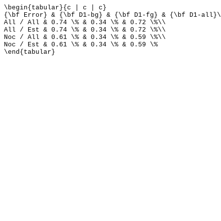
\begin{tabular}{c | c | c}
{\bf Error} & {\bf D1-bg} & {\bf D1-fg} & {\bf D1-all}\
All / All & 0.74 \% & 0.34 \% & 0.72 \%\\
All / Est & 0.74 \% & 0.34 \% & 0.72 \%\\
Noc / All & 0.61 \% & 0.34 \% & 0.59 \%\\
Noc / Est & 0.61 \% & 0.34 \% & 0.59 \%
\end{tabular}