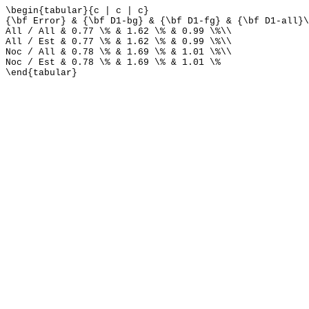
\begin{tabular}{c | c | c}
{\bf Error} & {\bf D1-bg} & {\bf D1-fg} & {\bf D1-all}\
All / All & 0.77 \% & 1.62 \% & 0.99 \%\\
All / Est & 0.77 \% & 1.62 \% & 0.99 \%\\
Noc / All & 0.78 \% & 1.69 \% & 1.01 \%\\
Noc / Est & 0.78 \% & 1.69 \% & 1.01 \%
\end{tabular}