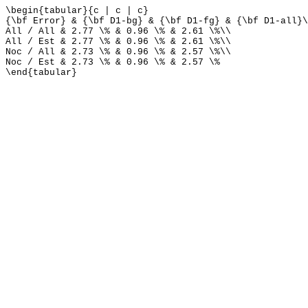
\begin{tabular}{c | c | c}
{\bf Error} & {\bf D1-bg} & {\bf D1-fg} & {\bf D1-all}\
All / All & 2.77 \% & 0.96 \% & 2.61 \%\\
All / Est & 2.77 \% & 0.96 \% & 2.61 \%\\
Noc / All & 2.73 \% & 0.96 \% & 2.57 \%\\
Noc / Est & 2.73 \% & 0.96 \% & 2.57 \%
\end{tabular}