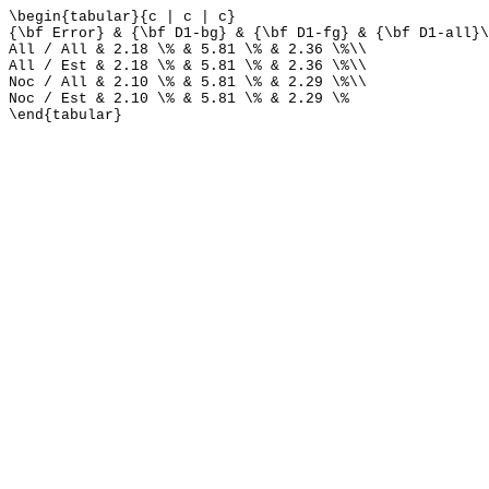
\begin{tabular}{c | c | c}
{\bf Error} & {\bf D1-bg} & {\bf D1-fg} & {\bf D1-all}\
All / All & 2.18 \% & 5.81 \% & 2.36 \%\\
All / Est & 2.18 \% & 5.81 \% & 2.36 \%\\
Noc / All & 2.10 \% & 5.81 \% & 2.29 \%\\
Noc / Est & 2.10 \% & 5.81 \% & 2.29 \%
\end{tabular}