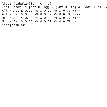
\begin{tabular}{c | c | c}
{\bf Error} & {\bf D1-bg} & {\bf D1-fg} & {\bf D1-all}\
All / All & 0.88 \% & 0.02 \% & 0.79 \%\\
All / Est & 0.88 \% & 0.02 \% & 0.79 \%\\
Noc / All & 0.88 \% & 0.02 \% & 0.79 \%\\
Noc / Est & 0.88 \% & 0.02 \% & 0.79 \%
\end{tabular}