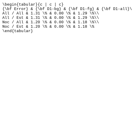
\begin{tabular}{c | c | c}
{\bf Error} & {\bf D1-bg} & {\bf D1-fg} & {\bf D1-all}\
All / All & 1.31 \% & 0.00 \% & 1.29 \%\\
All / Est & 1.31 \% & 0.00 \% & 1.29 \%\\
Noc / All & 1.20 \% & 0.00 \% & 1.18 \%\\
Noc / Est & 1.20 \% & 0.00 \% & 1.18 \%
\end{tabular}