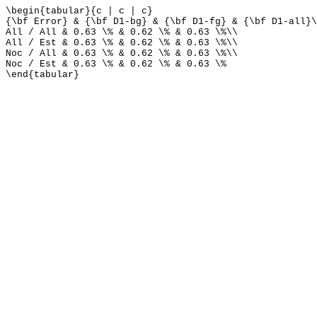
\begin{tabular}{c | c | c}
{\bf Error} & {\bf D1-bg} & {\bf D1-fg} & {\bf D1-all}\
All / All & 0.63 \% & 0.62 \% & 0.63 \%\\
All / Est & 0.63 \% & 0.62 \% & 0.63 \%\\
Noc / All & 0.63 \% & 0.62 \% & 0.63 \%\\
Noc / Est & 0.63 \% & 0.62 \% & 0.63 \%
\end{tabular}