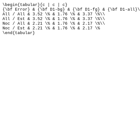
\begin{tabular}{c | c | c}
{\bf Error} & {\bf D1-bg} & {\bf D1-fg} & {\bf D1-all}\
All / All & 3.52 \% & 1.76 \% & 3.37 \%\\
All / Est & 3.52 \% & 1.76 \% & 3.37 \%\\
Noc / All & 2.21 \% & 1.76 \% & 2.17 \%\\
Noc / Est & 2.21 \% & 1.76 \% & 2.17 \%
\end{tabular}