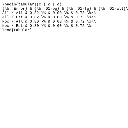
\begin{tabular}{c | c | c}
{\bf Error} & {\bf D1-bg} & {\bf D1-fg} & {\bf D1-all}\
All / All & 0.82 \% & 0.00 \% & 0.73 \%\\
All / Est & 0.82 \% & 0.00 \% & 0.73 \%\\
Noc / All & 0.80 \% & 0.00 \% & 0.72 \%\\
Noc / Est & 0.80 \% & 0.00 \% & 0.72 \%
\end{tabular}