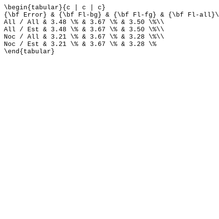
\begin{tabular}{c | c | c}
{\bf Error} & {\bf Fl-bg} & {\bf Fl-fg} & {\bf Fl-all}\
All / All & 3.48 \% & 3.67 \% & 3.50 \%\\
All / Est & 3.48 \% & 3.67 \% & 3.50 \%\\
Noc / All & 3.21 \% & 3.67 \% & 3.28 \%\\
Noc / Est & 3.21 \% & 3.67 \% & 3.28 \%
\end{tabular}