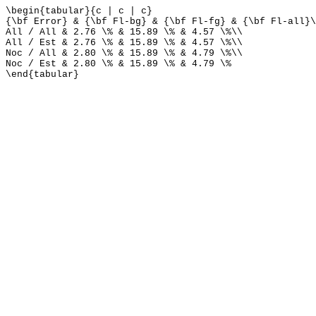
\begin{tabular}{c | c | c}
{\bf Error} & {\bf Fl-bg} & {\bf Fl-fg} & {\bf Fl-all}\
All / All & 2.76 \% & 15.89 \% & 4.57 \%\\
All / Est & 2.76 \% & 15.89 \% & 4.57 \%\\
Noc / All & 2.80 \% & 15.89 \% & 4.79 \%\\
Noc / Est & 2.80 \% & 15.89 \% & 4.79 \%
\end{tabular}