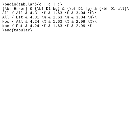
\begin{tabular}{c | c | c}
{\bf Error} & {\bf D1-bg} & {\bf D1-fg} & {\bf D1-all}\
All / All & 4.31 \% & 1.63 \% & 3.04 \%\\
All / Est & 4.31 \% & 1.63 \% & 3.04 \%\\
Noc / All & 4.24 \% & 1.63 \% & 2.99 \%\\
Noc / Est & 4.24 \% & 1.63 \% & 2.99 \%
\end{tabular}