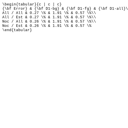
\begin{tabular}{c | c | c}
{\bf Error} & {\bf D1-bg} & {\bf D1-fg} & {\bf D1-all}\
All / All & 0.27 \% & 1.91 \% & 0.57 \%\\
All / Est & 0.27 \% & 1.91 \% & 0.57 \%\\
Noc / All & 0.26 \% & 1.91 \% & 0.57 \%\\
Noc / Est & 0.26 \% & 1.91 \% & 0.57 \%
\end{tabular}