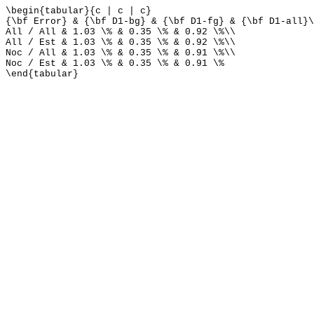
\begin{tabular}{c | c | c}
{\bf Error} & {\bf D1-bg} & {\bf D1-fg} & {\bf D1-all}\
All / All & 1.03 \% & 0.35 \% & 0.92 \%\\
All / Est & 1.03 \% & 0.35 \% & 0.92 \%\\
Noc / All & 1.03 \% & 0.35 \% & 0.91 \%\\
Noc / Est & 1.03 \% & 0.35 \% & 0.91 \%
\end{tabular}