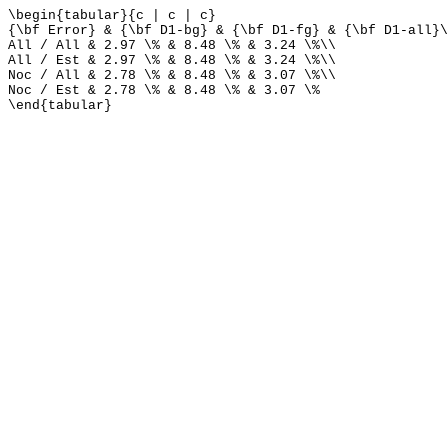
\begin{tabular}{c | c | c}
{\bf Error} & {\bf D1-bg} & {\bf D1-fg} & {\bf D1-all}\
All / All & 2.97 \% & 8.48 \% & 3.24 \%\\
All / Est & 2.97 \% & 8.48 \% & 3.24 \%\\
Noc / All & 2.78 \% & 8.48 \% & 3.07 \%\\
Noc / Est & 2.78 \% & 8.48 \% & 3.07 \%
\end{tabular}