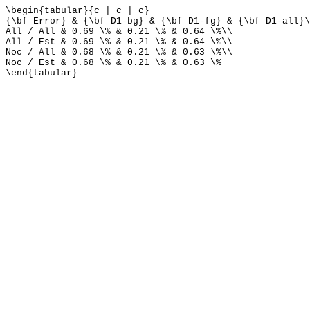
\begin{tabular}{c | c | c}
{\bf Error} & {\bf D1-bg} & {\bf D1-fg} & {\bf D1-all}\
All / All & 0.69 \% & 0.21 \% & 0.64 \%\\
All / Est & 0.69 \% & 0.21 \% & 0.64 \%\\
Noc / All & 0.68 \% & 0.21 \% & 0.63 \%\\
Noc / Est & 0.68 \% & 0.21 \% & 0.63 \%
\end{tabular}