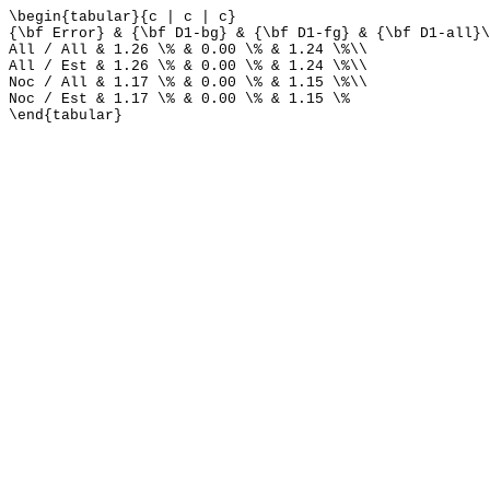
\begin{tabular}{c | c | c}
{\bf Error} & {\bf D1-bg} & {\bf D1-fg} & {\bf D1-all}\
All / All & 1.26 \% & 0.00 \% & 1.24 \%\\
All / Est & 1.26 \% & 0.00 \% & 1.24 \%\\
Noc / All & 1.17 \% & 0.00 \% & 1.15 \%\\
Noc / Est & 1.17 \% & 0.00 \% & 1.15 \%
\end{tabular}