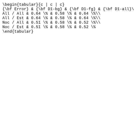
\begin{tabular}{c | c | c}
{\bf Error} & {\bf D1-bg} & {\bf D1-fg} & {\bf D1-all}\
All / All & 0.64 \% & 0.58 \% & 0.64 \%\\
All / Est & 0.64 \% & 0.58 \% & 0.64 \%\\
Noc / All & 0.51 \% & 0.58 \% & 0.52 \%\\
Noc / Est & 0.51 \% & 0.58 \% & 0.52 \%
\end{tabular}