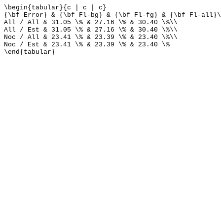
\begin{tabular}{c | c | c}
{\bf Error} & {\bf Fl-bg} & {\bf Fl-fg} & {\bf Fl-all}\
All / All & 31.05 \% & 27.16 \% & 30.40 \%\\
All / Est & 31.05 \% & 27.16 \% & 30.40 \%\\
Noc / All & 23.41 \% & 23.39 \% & 23.40 \%\\
Noc / Est & 23.41 \% & 23.39 \% & 23.40 \%
\end{tabular}