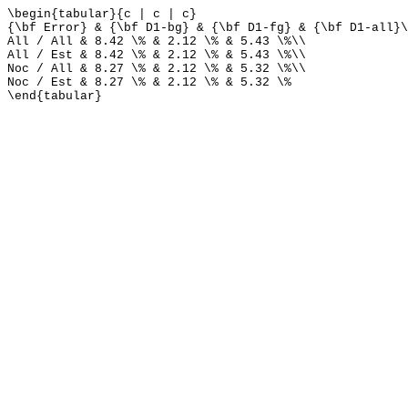
\begin{tabular}{c | c | c}
{\bf Error} & {\bf D1-bg} & {\bf D1-fg} & {\bf D1-all}\
All / All & 8.42 \% & 2.12 \% & 5.43 \%\\
All / Est & 8.42 \% & 2.12 \% & 5.43 \%\\
Noc / All & 8.27 \% & 2.12 \% & 5.32 \%\\
Noc / Est & 8.27 \% & 2.12 \% & 5.32 \%
\end{tabular}