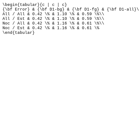
\begin{tabular}{c | c | c}
{\bf Error} & {\bf D1-bg} & {\bf D1-fg} & {\bf D1-all}\
All / All & 0.42 \% & 1.10 \% & 0.59 \%\\
All / Est & 0.42 \% & 1.10 \% & 0.59 \%\\
Noc / All & 0.42 \% & 1.16 \% & 0.61 \%\\
Noc / Est & 0.42 \% & 1.16 \% & 0.61 \%
\end{tabular}