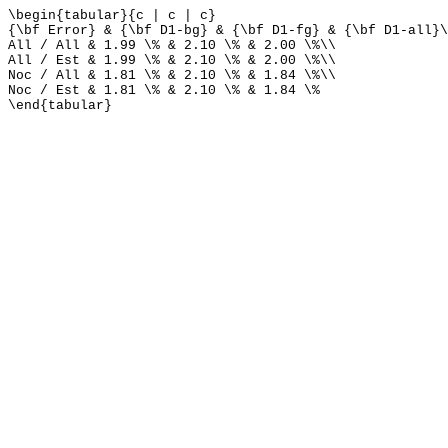
\begin{tabular}{c | c | c}
{\bf Error} & {\bf D1-bg} & {\bf D1-fg} & {\bf D1-all}\
All / All & 1.99 \% & 2.10 \% & 2.00 \%\\
All / Est & 1.99 \% & 2.10 \% & 2.00 \%\\
Noc / All & 1.81 \% & 2.10 \% & 1.84 \%\\
Noc / Est & 1.81 \% & 2.10 \% & 1.84 \%
\end{tabular}