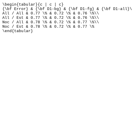
\begin{tabular}{c | c | c}
{\bf Error} & {\bf D1-bg} & {\bf D1-fg} & {\bf D1-all}\
All / All & 0.77 \% & 0.72 \% & 0.76 \%\\
All / Est & 0.77 \% & 0.72 \% & 0.76 \%\\
Noc / All & 0.78 \% & 0.72 \% & 0.77 \%\\
Noc / Est & 0.78 \% & 0.72 \% & 0.77 \%
\end{tabular}