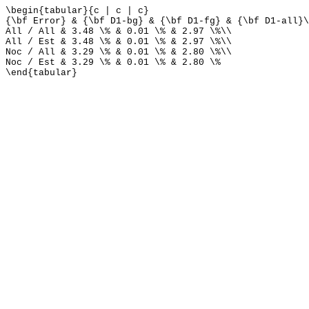
\begin{tabular}{c | c | c}
{\bf Error} & {\bf D1-bg} & {\bf D1-fg} & {\bf D1-all}\
All / All & 3.48 \% & 0.01 \% & 2.97 \%\\
All / Est & 3.48 \% & 0.01 \% & 2.97 \%\\
Noc / All & 3.29 \% & 0.01 \% & 2.80 \%\\
Noc / Est & 3.29 \% & 0.01 \% & 2.80 \%
\end{tabular}