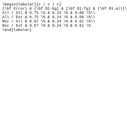
\begin{tabular}{c | c | c}
{\bf Error} & {\bf D1-bg} & {\bf D1-fg} & {\bf D1-all}\
All / All & 0.75 \% & 0.24 \% & 0.68 \%\\
All / Est & 0.75 \% & 0.24 \% & 0.68 \%\\
Noc / All & 0.67 \% & 0.24 \% & 0.61 \%\\
Noc / Est & 0.67 \% & 0.24 \% & 0.61 \%
\end{tabular}