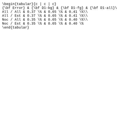
\begin{tabular}{c | c | c}
{\bf Error} & {\bf D1-bg} & {\bf D1-fg} & {\bf D1-all}\
All / All & 0.37 \% & 0.65 \% & 0.41 \%\\
All / Est & 0.37 \% & 0.65 \% & 0.41 \%\\
Noc / All & 0.35 \% & 0.65 \% & 0.40 \%\\
Noc / Est & 0.35 \% & 0.65 \% & 0.40 \%
\end{tabular}