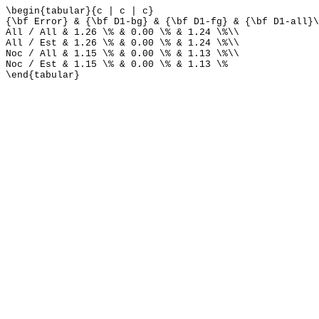
\begin{tabular}{c | c | c}
{\bf Error} & {\bf D1-bg} & {\bf D1-fg} & {\bf D1-all}\
All / All & 1.26 \% & 0.00 \% & 1.24 \%\\
All / Est & 1.26 \% & 0.00 \% & 1.24 \%\\
Noc / All & 1.15 \% & 0.00 \% & 1.13 \%\\
Noc / Est & 1.15 \% & 0.00 \% & 1.13 \%
\end{tabular}