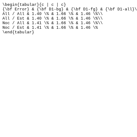
\begin{tabular}{c | c | c}
{\bf Error} & {\bf D1-bg} & {\bf D1-fg} & {\bf D1-all}\
All / All & 1.40 \% & 1.66 \% & 1.46 \%\\
All / Est & 1.40 \% & 1.66 \% & 1.46 \%\\
Noc / All & 1.41 \% & 1.66 \% & 1.46 \%\\
Noc / Est & 1.41 \% & 1.66 \% & 1.46 \%
\end{tabular}