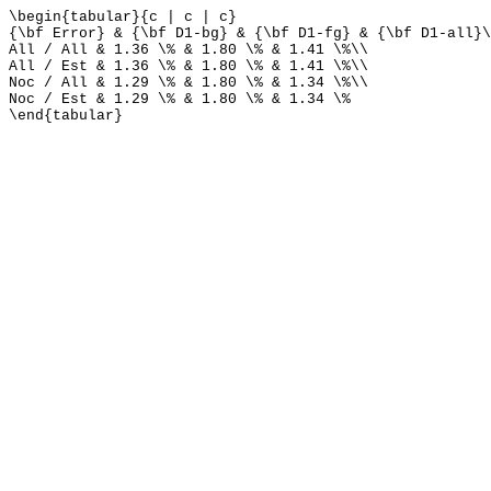
\begin{tabular}{c | c | c}
{\bf Error} & {\bf D1-bg} & {\bf D1-fg} & {\bf D1-all}\
All / All & 1.36 \% & 1.80 \% & 1.41 \%\\
All / Est & 1.36 \% & 1.80 \% & 1.41 \%\\
Noc / All & 1.29 \% & 1.80 \% & 1.34 \%\\
Noc / Est & 1.29 \% & 1.80 \% & 1.34 \%
\end{tabular}