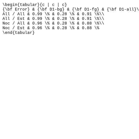
\begin{tabular}{c | c | c}
{\bf Error} & {\bf D1-bg} & {\bf D1-fg} & {\bf D1-all}\
All / All & 0.99 \% & 0.28 \% & 0.91 \%\\
All / Est & 0.99 \% & 0.28 \% & 0.91 \%\\
Noc / All & 0.96 \% & 0.28 \% & 0.88 \%\\
Noc / Est & 0.96 \% & 0.28 \% & 0.88 \%
\end{tabular}