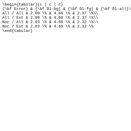
\begin{tabular}{c | c | c}
{\bf Error} & {\bf D1-bg} & {\bf D1-fg} & {\bf D1-all}\
All / All & 2.09 \% & 4.60 \% & 2.37 \%\\
All / Est & 2.09 \% & 4.60 \% & 2.37 \%\\
Noc / All & 2.03 \% & 4.60 \% & 2.32 \%\\
Noc / Est & 2.03 \% & 4.60 \% & 2.32 \%
\end{tabular}