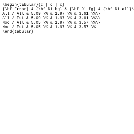
\begin{tabular}{c | c | c}
{\bf Error} & {\bf D1-bg} & {\bf D1-fg} & {\bf D1-all}\
All / All & 5.09 \% & 1.97 \% & 3.61 \%\\
All / Est & 5.09 \% & 1.97 \% & 3.61 \%\\
Noc / All & 5.05 \% & 1.97 \% & 3.57 \%\\
Noc / Est & 5.05 \% & 1.97 \% & 3.57 \%
\end{tabular}