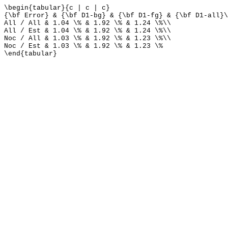
\begin{tabular}{c | c | c}
{\bf Error} & {\bf D1-bg} & {\bf D1-fg} & {\bf D1-all}\
All / All & 1.04 \% & 1.92 \% & 1.24 \%\\
All / Est & 1.04 \% & 1.92 \% & 1.24 \%\\
Noc / All & 1.03 \% & 1.92 \% & 1.23 \%\\
Noc / Est & 1.03 \% & 1.92 \% & 1.23 \%
\end{tabular}