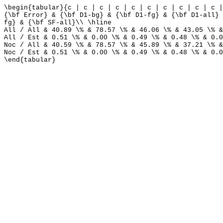
\begin{tabular}{c | c | c | c | c | c | c | c | c | c |
{\bf Error} & {\bf D1-bg} & {\bf D1-fg} & {\bf D1-all} 
fg} & {\bf SF-all}\\ \hline
All / All & 40.89 \% & 78.57 \% & 46.06 \% & 43.05 \% &
All / Est & 0.51 \% & 0.00 \% & 0.49 \% & 0.48 \% & 0.0
Noc / All & 40.59 \% & 78.57 \% & 45.89 \% & 37.21 \% &
Noc / Est & 0.51 \% & 0.00 \% & 0.49 \% & 0.48 \% & 0.0
\end{tabular}