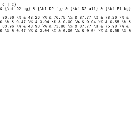
 c | c}
& {\bf D2-bg} & {\bf D2-fg} & {\bf D2-all} & {\bf Fl-bg}
 80.96 \% & 48.26 \% & 76.75 \% & 87.77 \% & 78.26 \% & 
0 \% & 0.47 \% & 0.04 \% & 0.00 \% & 0.04 \% & 0.55 \% &
 80.96 \% & 43.98 \% & 73.88 \% & 87.77 \% & 75.98 \% & 
0 \% & 0.47 \% & 0.04 \% & 0.00 \% & 0.04 \% & 0.55 \% &