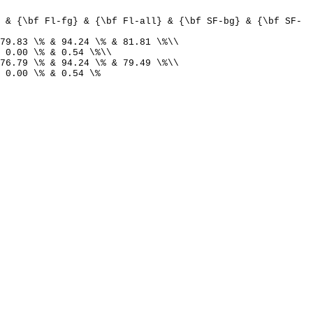
 & {\bf Fl-fg} & {\bf Fl-all} & {\bf SF-bg} & {\bf SF-
79.83 \% & 94.24 \% & 81.81 \%\\
 0.00 \% & 0.54 \%\\
76.79 \% & 94.24 \% & 79.49 \%\\
 0.00 \% & 0.54 \%