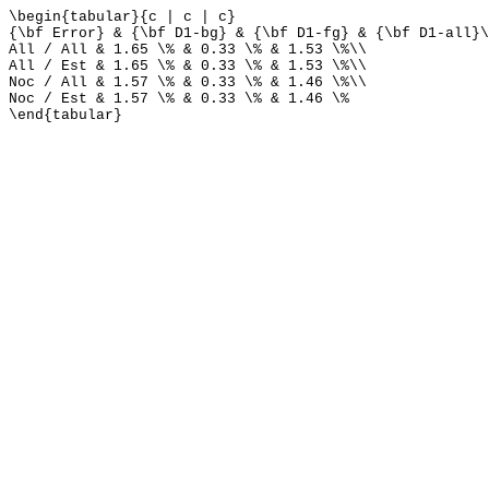
\begin{tabular}{c | c | c}
{\bf Error} & {\bf D1-bg} & {\bf D1-fg} & {\bf D1-all}\
All / All & 1.65 \% & 0.33 \% & 1.53 \%\\
All / Est & 1.65 \% & 0.33 \% & 1.53 \%\\
Noc / All & 1.57 \% & 0.33 \% & 1.46 \%\\
Noc / Est & 1.57 \% & 0.33 \% & 1.46 \%
\end{tabular}