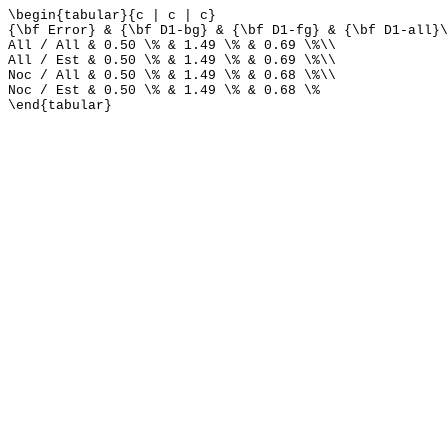
\begin{tabular}{c | c | c}
{\bf Error} & {\bf D1-bg} & {\bf D1-fg} & {\bf D1-all}\
All / All & 0.50 \% & 1.49 \% & 0.69 \%\\
All / Est & 0.50 \% & 1.49 \% & 0.69 \%\\
Noc / All & 0.50 \% & 1.49 \% & 0.68 \%\\
Noc / Est & 0.50 \% & 1.49 \% & 0.68 \%
\end{tabular}