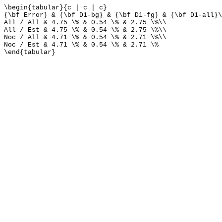
\begin{tabular}{c | c | c}
{\bf Error} & {\bf D1-bg} & {\bf D1-fg} & {\bf D1-all}\
All / All & 4.75 \% & 0.54 \% & 2.75 \%\\
All / Est & 4.75 \% & 0.54 \% & 2.75 \%\\
Noc / All & 4.71 \% & 0.54 \% & 2.71 \%\\
Noc / Est & 4.71 \% & 0.54 \% & 2.71 \%
\end{tabular}