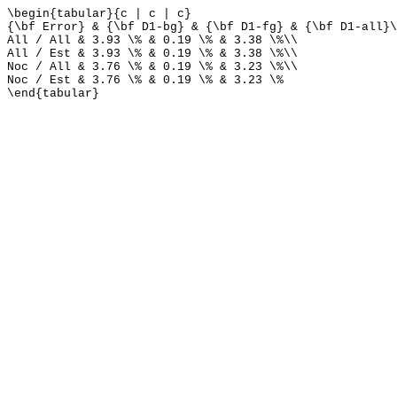
\begin{tabular}{c | c | c}
{\bf Error} & {\bf D1-bg} & {\bf D1-fg} & {\bf D1-all}\
All / All & 3.93 \% & 0.19 \% & 3.38 \%\\
All / Est & 3.93 \% & 0.19 \% & 3.38 \%\\
Noc / All & 3.76 \% & 0.19 \% & 3.23 \%\\
Noc / Est & 3.76 \% & 0.19 \% & 3.23 \%
\end{tabular}