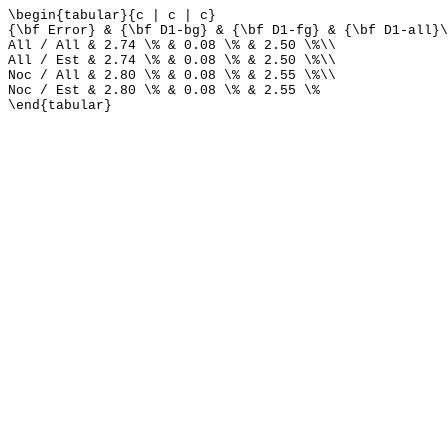
\begin{tabular}{c | c | c}
{\bf Error} & {\bf D1-bg} & {\bf D1-fg} & {\bf D1-all}\
All / All & 2.74 \% & 0.08 \% & 2.50 \%\\
All / Est & 2.74 \% & 0.08 \% & 2.50 \%\\
Noc / All & 2.80 \% & 0.08 \% & 2.55 \%\\
Noc / Est & 2.80 \% & 0.08 \% & 2.55 \%
\end{tabular}