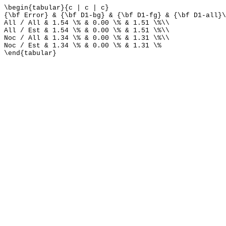
\begin{tabular}{c | c | c}
{\bf Error} & {\bf D1-bg} & {\bf D1-fg} & {\bf D1-all}\
All / All & 1.54 \% & 0.00 \% & 1.51 \%\\
All / Est & 1.54 \% & 0.00 \% & 1.51 \%\\
Noc / All & 1.34 \% & 0.00 \% & 1.31 \%\\
Noc / Est & 1.34 \% & 0.00 \% & 1.31 \%
\end{tabular}