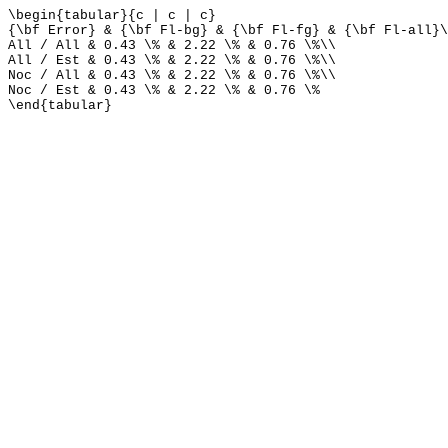
\begin{tabular}{c | c | c}
{\bf Error} & {\bf Fl-bg} & {\bf Fl-fg} & {\bf Fl-all}\
All / All & 0.43 \% & 2.22 \% & 0.76 \%\\
All / Est & 0.43 \% & 2.22 \% & 0.76 \%\\
Noc / All & 0.43 \% & 2.22 \% & 0.76 \%\\
Noc / Est & 0.43 \% & 2.22 \% & 0.76 \%
\end{tabular}