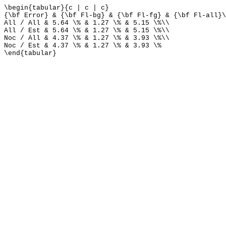
\begin{tabular}{c | c | c}
{\bf Error} & {\bf Fl-bg} & {\bf Fl-fg} & {\bf Fl-all}\
All / All & 5.64 \% & 1.27 \% & 5.15 \%\\
All / Est & 5.64 \% & 1.27 \% & 5.15 \%\\
Noc / All & 4.37 \% & 1.27 \% & 3.93 \%\\
Noc / Est & 4.37 \% & 1.27 \% & 3.93 \%
\end{tabular}