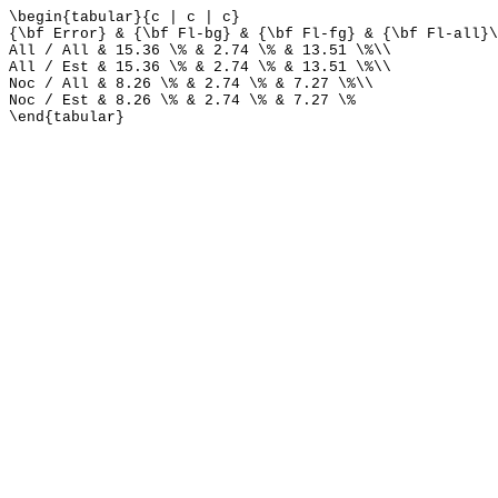
\begin{tabular}{c | c | c}
{\bf Error} & {\bf Fl-bg} & {\bf Fl-fg} & {\bf Fl-all}\
All / All & 15.36 \% & 2.74 \% & 13.51 \%\\
All / Est & 15.36 \% & 2.74 \% & 13.51 \%\\
Noc / All & 8.26 \% & 2.74 \% & 7.27 \%\\
Noc / Est & 8.26 \% & 2.74 \% & 7.27 \%
\end{tabular}