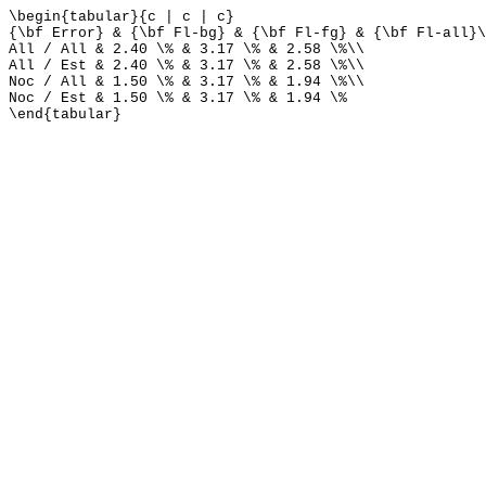
\begin{tabular}{c | c | c}
{\bf Error} & {\bf Fl-bg} & {\bf Fl-fg} & {\bf Fl-all}\
All / All & 2.40 \% & 3.17 \% & 2.58 \%\\
All / Est & 2.40 \% & 3.17 \% & 2.58 \%\\
Noc / All & 1.50 \% & 3.17 \% & 1.94 \%\\
Noc / Est & 1.50 \% & 3.17 \% & 1.94 \%
\end{tabular}