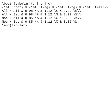
\begin{tabular}{c | c | c}
{\bf Error} & {\bf D1-bg} & {\bf D1-fg} & {\bf D1-all}\
All / All & 0.98 \% & 1.12 \% & 0.99 \%\\
All / Est & 0.98 \% & 1.12 \% & 0.99 \%\\
Noc / All & 0.85 \% & 1.12 \% & 0.86 \%\\
Noc / Est & 0.85 \% & 1.12 \% & 0.86 \%
\end{tabular}