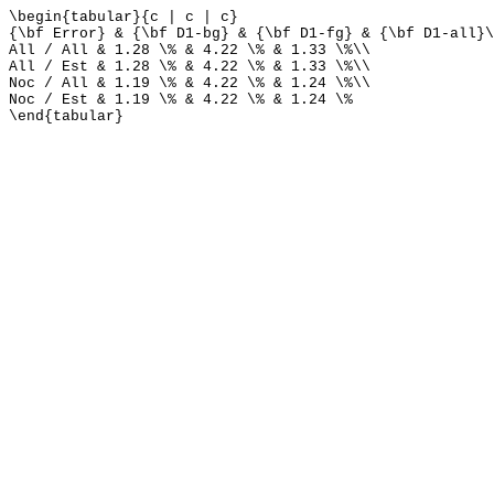
\begin{tabular}{c | c | c}
{\bf Error} & {\bf D1-bg} & {\bf D1-fg} & {\bf D1-all}\
All / All & 1.28 \% & 4.22 \% & 1.33 \%\\
All / Est & 1.28 \% & 4.22 \% & 1.33 \%\\
Noc / All & 1.19 \% & 4.22 \% & 1.24 \%\\
Noc / Est & 1.19 \% & 4.22 \% & 1.24 \%
\end{tabular}