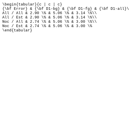
\begin{tabular}{c | c | c}
{\bf Error} & {\bf D1-bg} & {\bf D1-fg} & {\bf D1-all}\
All / All & 2.90 \% & 5.06 \% & 3.14 \%\\
All / Est & 2.90 \% & 5.06 \% & 3.14 \%\\
Noc / All & 2.74 \% & 5.06 \% & 3.00 \%\\
Noc / Est & 2.74 \% & 5.06 \% & 3.00 \%
\end{tabular}