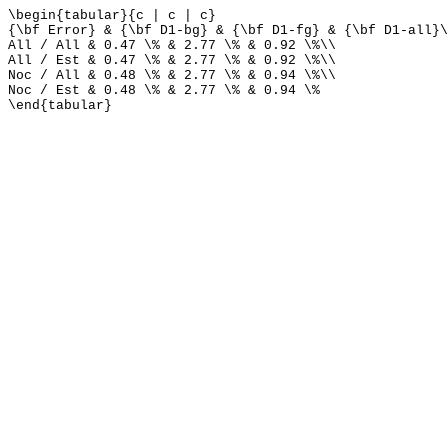
\begin{tabular}{c | c | c}
{\bf Error} & {\bf D1-bg} & {\bf D1-fg} & {\bf D1-all}\
All / All & 0.47 \% & 2.77 \% & 0.92 \%\\
All / Est & 0.47 \% & 2.77 \% & 0.92 \%\\
Noc / All & 0.48 \% & 2.77 \% & 0.94 \%\\
Noc / Est & 0.48 \% & 2.77 \% & 0.94 \%
\end{tabular}